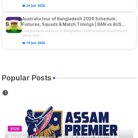
📅 26 Jun 2026
Australia tour of Bangladesh 2026 Schedule,
Fixtures, Squads & Match Timings | BAN vs AUS
2026
Find the Australia tour of Bangladesh 2026 Schedule and Fixtures
along with...
📅 18 Jun 2026
Popular Posts
2026
Assam Premier League 2026 Squad &