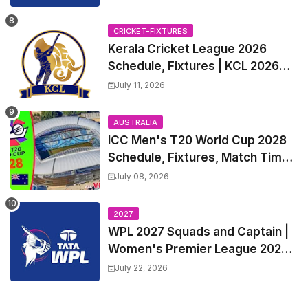
all Team Squads, Exchange &
Trade Players List, Captain
CRICKET-FIXTURES
Kerala Cricket League 2026
Schedule, Fixtures | KCL 2026
Match Time Table, Venue,
July 11, 2026
Squads, Players List
AUSTRALIA
ICC Men's T20 World Cup 2028
Schedule, Fixtures, Match Time
Table, Venue, Squads, Players
July 08, 2026
List & Captain
2027
WPL 2027 Squads and Captain |
Women's Premier League 2027
All team Players List and Coach
July 22, 2026