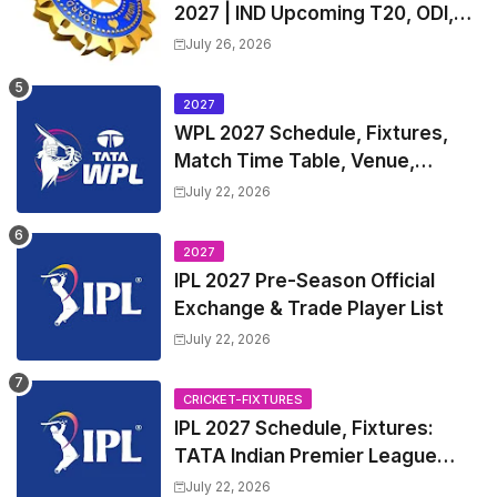
2027 | IND Upcoming T20, ODI,
Test Match Full Fixtures, Time
July 26, 2026
Table
2027
WPL 2027 Schedule, Fixtures,
Match Time Table, Venue,
Squads | Women's Premier
July 22, 2026
League 2027 Squad, Player list &
Captain
2027
IPL 2027 Pre-Season Official
Exchange & Trade Player List
July 22, 2026
CRICKET-FIXTURES
IPL 2027 Schedule, Fixtures:
TATA Indian Premier League
2027 Match Time Table, Venue,
July 22, 2026