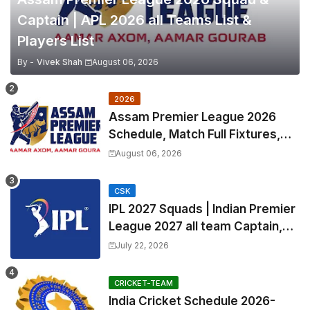
Captain | APL 2026 all Teams List &
Players List
By -
Vivek Shah
August 06, 2026
2026
Assam Premier League 2026
Schedule, Match Full Fixtures,
Venues | APL 2026 Match
August 06, 2026
Timetable, Squads & Captain
CSK
IPL 2027 Squads | Indian Premier
League 2027 all team Captain,
Exchange & Trade Players List
July 22, 2026
and Coach
CRICKET-TEAM
India Cricket Schedule 2026-