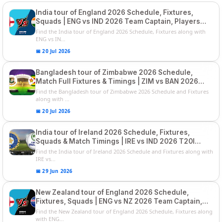
India tour of England 2026 Schedule, Fixtures,
Squads | ENG vs IND 2026 Team Captain, Players
List and Captain
Find the India tour of England 2026 Schedule, Fixtures along with
ENG vs IN...
📅 20 Jul 2026
Bangladesh tour of Zimbabwe 2026 Schedule,
Match Full Fixtures & Timings | ZIM vs BAN 2026
Squads
Find the Bangladesh tour of Zimbabwe 2026 Schedule and Fixtures
along with ...
📅 20 Jul 2026
India tour of Ireland 2026 Schedule, Fixtures,
Squads & Match Timings | IRE vs IND 2026 T20I
Series
Find the India tour of Ireland 2026 Schedule and Fixtures along with
IRE vs...
📅 29 Jun 2026
New Zealand tour of England 2026 Schedule,
Fixtures, Squads | ENG vs NZ 2026 Team Captain,
Players List
Find the New Zealand tour of England 2026 Schedule, Fixtures along
with ENG...