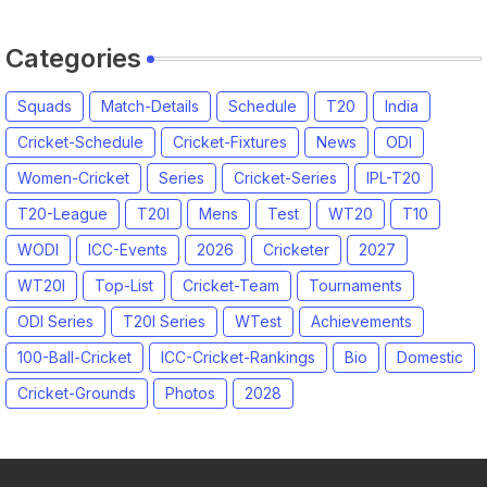
Categories
Squads
Match-Details
Schedule
T20
India
Cricket-Schedule
Cricket-Fixtures
News
ODI
Women-Cricket
Series
Cricket-Series
IPL-T20
T20-League
T20I
Mens
Test
WT20
T10
WODI
ICC-Events
2026
Cricketer
2027
WT20I
Top-List
Cricket-Team
Tournaments
ODI Series
T20I Series
WTest
Achievements
100-Ball-Cricket
ICC-Cricket-Rankings
Bio
Domestic
Cricket-Grounds
Photos
2028