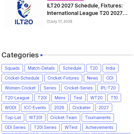
ILT20 2027 Schedule, Fixtures:
International League T20 2027
Match Time Table, Venue
July 17, 2026
Categories
Squads
Match-Details
Schedule
T20
India
Cricket-Schedule
Cricket-Fixtures
News
ODI
Women-Cricket
Series
Cricket-Series
IPL-T20
T20-League
T20I
Mens
Test
WT20
T10
WODI
ICC-Events
2026
Cricketer
2027
Top-List
WT20I
Cricket-Team
Tournaments
ODI Series
T20I Series
WTest
Achievements