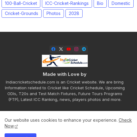
100-Ball-Cricket
ICC-Cricket-Rankings
Bio
Domestic
Cricket-Grounds
Photos
2028
Made with Love by
Indiacricketschedule.com is an Cricket website. We are bring
Information releted to Cricket like Cricket Schedule, Upcoming
ODIs, T20s and Test Match Fixtures, Future Tours Programs
(FTP), Latest ICC Ranking, news, players photos and more.
Our website uses cookies to enhance your experience.
Check
Home
About
Contact us
Privacy Policy
Now