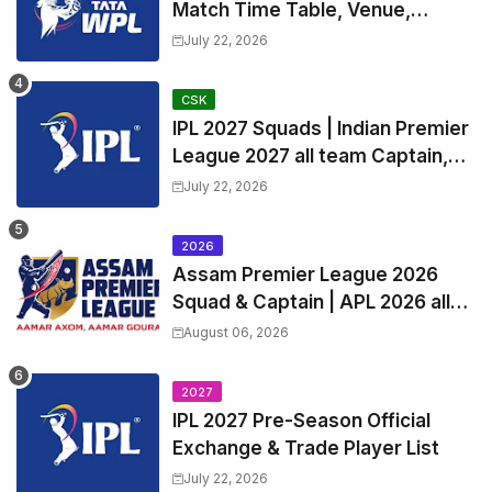
Match Time Table, Venue,
Squads | Women's Premier
July 22, 2026
League 2027 Squad, Player list &
Captain
CSK
IPL 2027 Squads | Indian Premier
League 2027 all team Captain,
Exchange & Trade Players List
July 22, 2026
and Coach
2026
Assam Premier League 2026
Squad & Captain | APL 2026 all
Teams List & Players List
August 06, 2026
2027
IPL 2027 Pre-Season Official
Exchange & Trade Player List
July 22, 2026