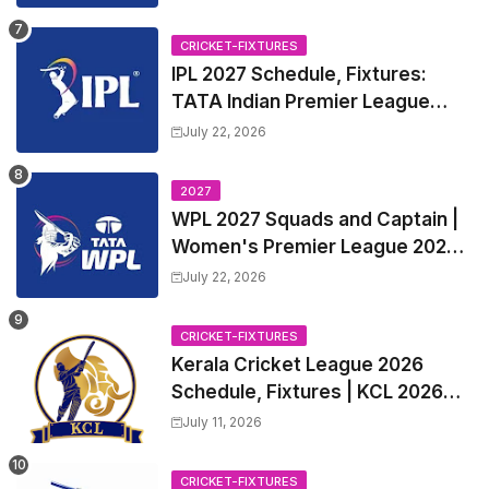
CRICKET-FIXTURES
IPL 2027 Schedule, Fixtures:
TATA Indian Premier League
2027 Match Time Table, Venue,
July 22, 2026
all Team Squads, Exchange &
Trade Players List, Captain
2027
WPL 2027 Squads and Captain |
Women's Premier League 2027
All team Players List and Coach
July 22, 2026
CRICKET-FIXTURES
Kerala Cricket League 2026
Schedule, Fixtures | KCL 2026
Match Time Table, Venue,
July 11, 2026
Squads, Players List
CRICKET-FIXTURES