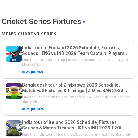
Cricket Series Fixtures
MEN'S CURRENT SERIES
India tour of England 2026 Schedule, Fixtures,
Squads | ENG vs IND 2026 Team Captain, Players
List and Captain
Find the India tour of England 2026 Schedule, Fixtures along with
ENG vs IN...
📅 20 Jul 2026
Bangladesh tour of Zimbabwe 2026 Schedule,
Match Full Fixtures & Timings | ZIM vs BAN 2026
Squads
Find the Bangladesh tour of Zimbabwe 2026 Schedule and Fixtures
along with ...
📅 20 Jul 2026
India tour of Ireland 2026 Schedule, Fixtures,
Squads & Match Timings | IRE vs IND 2026 T20I
Series
Find the India tour of Ireland 2026 Schedule and Fixtures along with