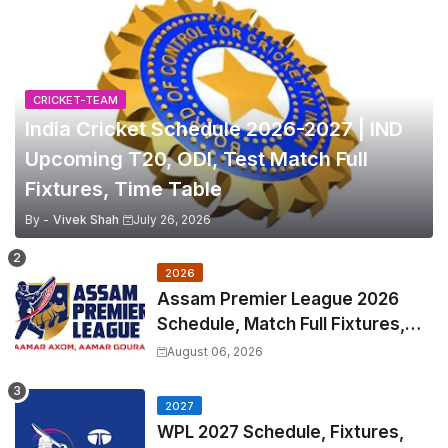
CRICKET-TEAM
India Cricket Schedule 2026-2027 | IND
Upcoming T20, ODI, Test Match Full
Fixtures, Time Table
By -
Vivek Shah
July 26, 2026
2026
Assam Premier League 2026
Schedule, Match Full Fixtures,
Venues | APL 2026 Match
August 06, 2026
Timetable, Squads & Captain
2027
WPL 2027 Schedule, Fixtures,