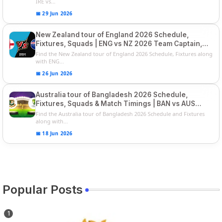
IRE vs...
📅 29 Jun 2026
New Zealand tour of England 2026 Schedule,
Fixtures, Squads | ENG vs NZ 2026 Team Captain,
Players List
Find the New Zealand tour of England 2026 Schedule, Fixtures along
with ENG...
📅 26 Jun 2026
Australia tour of Bangladesh 2026 Schedule,
Fixtures, Squads & Match Timings | BAN vs AUS
2026
Find the Australia tour of Bangladesh 2026 Schedule and Fixtures
along with...
📅 18 Jun 2026
Popular Posts